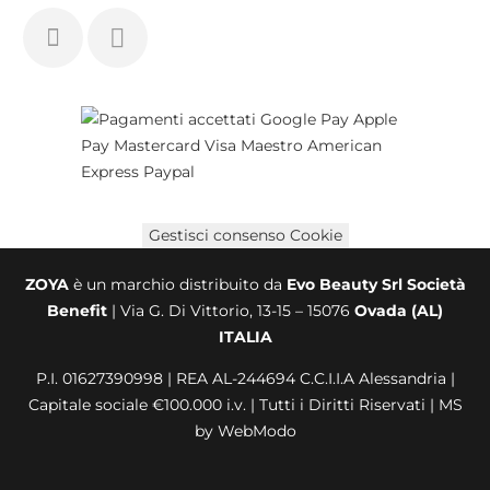
Gestisci consenso Cookie
ZOYA
è un marchio distribuito da
Evo Beauty Srl Società
Benefit
| Via G. Di Vittorio, 13-15 – 15076
Ovada (AL)
ITALIA
P.I. 01627390998 | REA AL-244694 C.C.I.I.A Alessandria |
Capitale sociale €100.000 i.v. | Tutti i Diritti Riservati |
MS
by WebModo