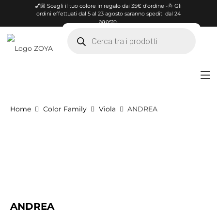
💅🏼 Scegli il tuo colore in regalo dai 35€ d’ordine -🌞 Gli
ordini effettuati dal 5 al 23 agosto saranno spediti dal 24
agosto.
Products
search
Home
Color Family
Viola
ANDREA
ANDREA