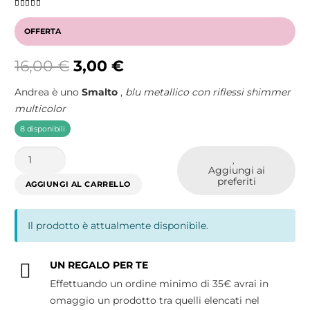
Valutato
5.00
su 5
OFFERTA
Il
Il
16,00
€
3,00
€
prezzo
prezzo
Andrea è uno
Smalto
,
blu metallico con riflessi shimmer
originale
attuale
multicolor
era:
è:
16,00 €.
3,00 €.
8 disponibili
ANDREA
Aggiungi ai
quantità
preferiti
AGGIUNGI AL CARRELLO
Il prodotto è attualmente disponibile.
UN REGALO PER TE
Effettuando un ordine minimo di 35€ avrai in
omaggio un prodotto tra quelli elencati nel